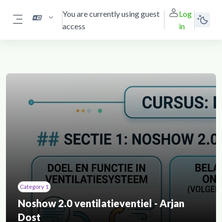
Skip to main content
You are currently using guest
Log
access
in
Side panel
Category 1
Noshow 2.0 ventilatieventiel - Arjan
Dost