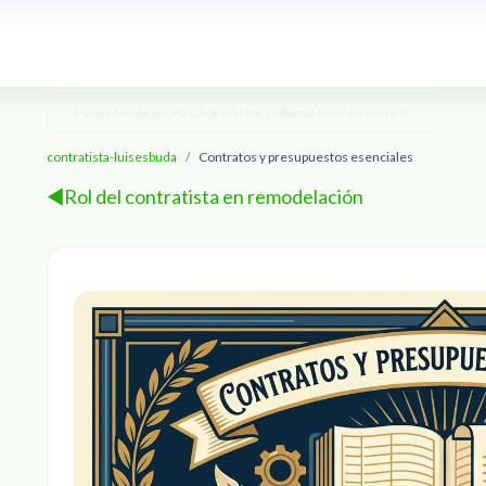
Focus Mode is ON. Click on the ‘collapse icon’ to close it.
contratista-luisesbuda
Contratos y presupuestos esenciales
Section outline
◀︎
Rol del contratista en remodelación