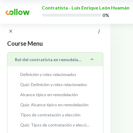
Skip to main content
Contratista - Luis Enrique León Huamán
0%
Course Menu
Collapse
Rol del contratista en remodelación
Definición y roles relacionados
Quiz: Definición y roles relacionados
Alcance típico en remodelación
Quiz: Alcance típico en remodelación
Tipos de contratación y elección
Quiz: Tipos de contratación y elección