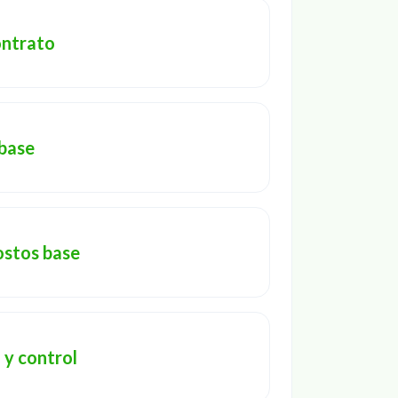
ontrato
Page
 base
ostos base
Page
 y control